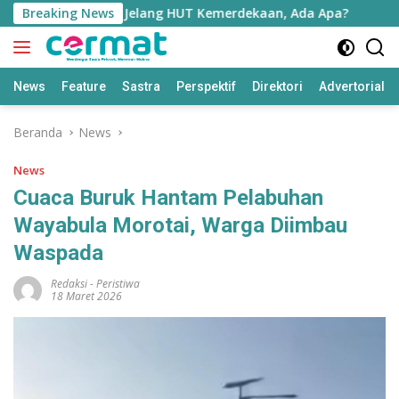
Langsung
i Pulau Morotai Jelang HUT Kemerdekaan, Ada Apa?
Breaking News
Ekon
ke
konten
News
Feature
Sastra
Perspektif
Direktori
Advertorial
Beranda
News
News
Cuaca Buruk Hantam Pelabuhan
Wayabula Morotai, Warga Diimbau
Waspada
Redaksi
-
Peristiwa
18 Maret 2026