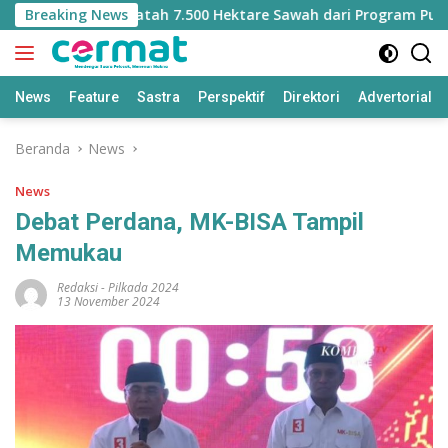
Langsung
t Kehilangan Jatah 7.500 Hektare Sawah dari Program Pusat
Breaking News
ke
konten
News
Feature
Sastra
Perspektif
Direktori
Advertorial
Beranda
News
News
Debat Perdana, MK-BISA Tampil
Memukau
Redaksi
-
Pilkada 2024
13 November 2024