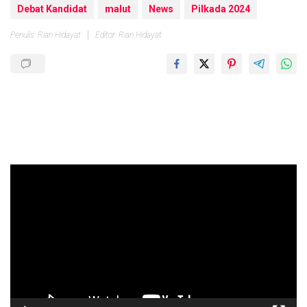
Debat Kandidat
malut
News
Pilkada 2024
Penulis: Rian Hidayat
Editor: Rian Hidayat
Pemutar
Video