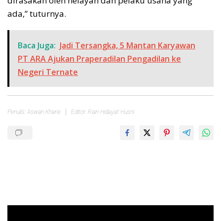
dirasakan oleh nelayan dan pelaku usaha yang
ada,” tuturnya.
Baca Juga:
Jadi Tersangka, 5 Mantan Karyawan
PT ARA Ajukan Praperadilan Pengadilan ke
Negeri Ternate
Penulis: Aswan Kharie
Editor: Rian Hidayat Husni
Pemutar
Video