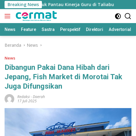
Langsung
n’ Disiapkan untuk Pantau Kinerja Guru di Taliabu
Breaking News
Disdi
ke
konten
News
Feature
Sastra
Perspektif
Direktori
Advertorial
Beranda
News
News
Dibangun Pakai Dana Hibah dari
Jepang, Fish Market di Morotai Tak
Juga Difungsikan
Redaksi
-
Daerah
17 Juli 2025