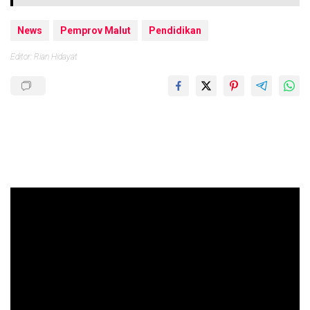
News
Pemprov Malut
Pendidikan
Editor: Rian Hidayat
Pemutar
Video