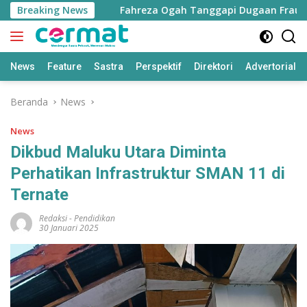
Langsung
 Bertambah
Breaking News
Fahreza Ogah Tanggapi Dugaan Fraud Rp1,8
ke
konten
News
Feature
Sastra
Perspektif
Direktori
Advertorial
Beranda
News
News
Dikbud Maluku Utara Diminta
Perhatikan Infrastruktur SMAN 11 di
Ternate
Redaksi
-
Pendidikan
30 Januari 2025