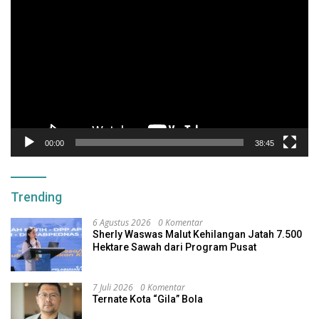
Video
00:00
38:45
Trending
6 Agustus 2026
0 Komentar
Sherly Waswas Malut Kehilangan Jatah 7.500
Hektare Sawah dari Program Pusat
7 Juli 2026
0 Komentar
Ternate Kota “Gila” Bola