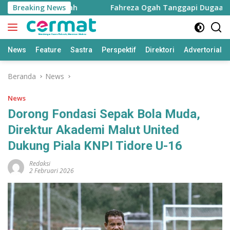
Langsung
ustru Bertambah
Breaking News
Fahreza Ogah Tanggapi Dugaan Fraud R
ke
konten
News
Feature
Sastra
Perspektif
Direktori
Advertorial
Beranda
News
News
Dorong Fondasi Sepak Bola Muda,
Direktur Akademi Malut United
Dukung Piala KNPI Tidore U-16
Redaksi
2 Februari 2026