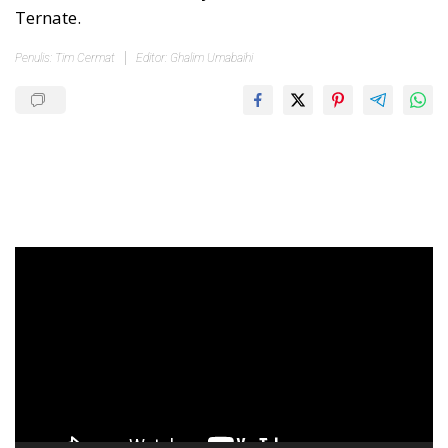
Ternate.
Penulis: Tim Cermat
Editor: Ghalim Umabaihi
Pemutar
Video