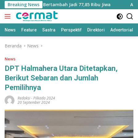
Langsung
Maluku Utara Bertambah Jadi 77,85 Ribu Jiwa
Breaking News
Aplikasi ‘
ke
konten
News
Feature
Sastra
Perspektif
Direktori
Advertorial
Beranda
News
News
DPT Halmahera Utara Ditetapkan,
Berikut Sebaran dan Jumlah
Pemilihnya
Redaksi
-
Pilkada 2024
20 September 2024