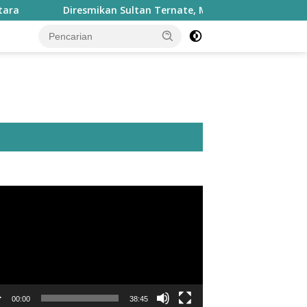
Diresmikan Sultan Ternate, Masjid Nurul Fasyah Takome Kin
utar
o
00:00
38:45