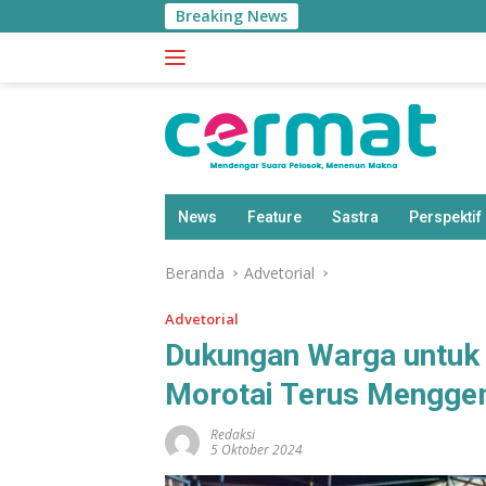
Langsung
Breaking News
ke
konten
News
Feature
Sastra
Perspektif
Beranda
Advetorial
Advetorial
Dukungan Warga untuk P
Morotai Terus Mengg
Redaksi
5 Oktober 2024