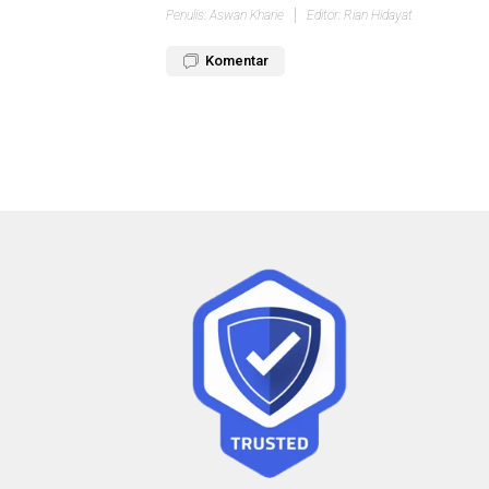
Penulis: Aswan Kharie
Editor: Rian Hidayat
Komentar