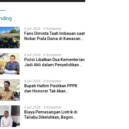
nding
9 Juli 2026
0 Komentar
Fans Diminta Taati Imbauan saat
Nobar Piala Dunia di Kawasan
Benteng Oranje
8 Juli 2026
0 Komentar
Polisi Libatkan Dua Kementerian
Jadi Ahli dalam Penyelidikan
Kapal Pengangkut Ore Nikel
Tenggelam di Halteng
8 Juli 2026
0 Komentar
Bupati Haltim Pastikan PPPK
dan Honorer Tak Akan
Dirumahkan, Pemda Siapkan
Skema Alternatif
9 Juli 2026
0 Komentar
Biaya Pemasangan Listrik di
Taliabu Dikeluhkan, Begini
Respons PLN