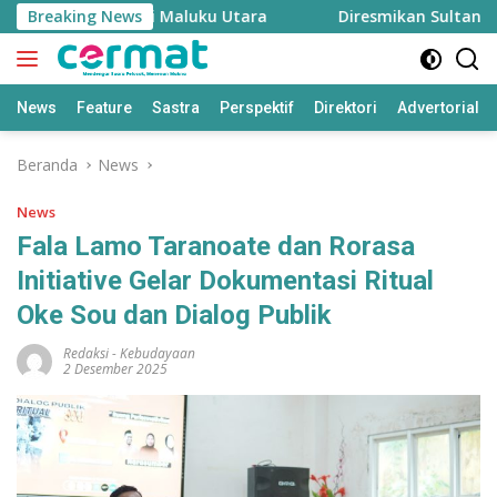
Langsung
enjaga Inflasi Maluku Utara
Breaking News
Diresmikan Sultan Terna
ke
konten
News
Feature
Sastra
Perspektif
Direktori
Advertorial
Beranda
News
News
Fala Lamo Taranoate dan Rorasa
Initiative Gelar Dokumentasi Ritual
Oke Sou dan Dialog Publik
Redaksi
-
Kebudayaan
2 Desember 2025