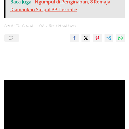
Baca Juga:
Ngumpul di Penginapan, 8 Remaja
Diamankan Satpol PP Ternate
Penulis: Tim Cermat
Editor: Rian Hidayat Husni
Pemutar
Video