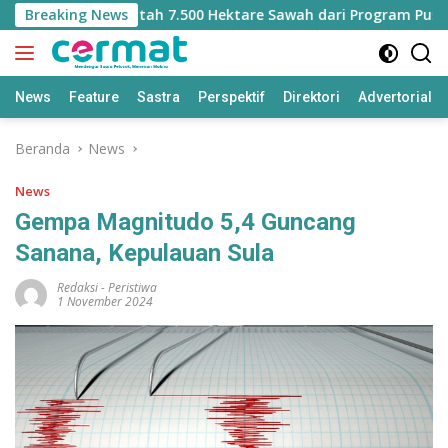
Langsung
 Kehilangan Jatah 7.500 Hektare Sawah dari Program Pusat
Breaking News
ke
konten
News
Feature
Sastra
Perspektif
Direktori
Advertorial
Beranda
News
News
Gempa Magnitudo 5,4 Guncang
Sanana, Kepulauan Sula
Redaksi
-
Peristiwa
1 November 2024