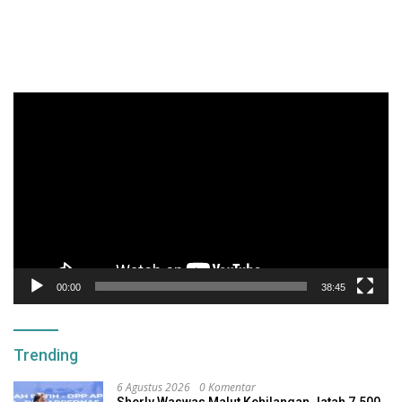
Pemutar
Video
00:00
38:45
Trending
6 Agustus 2026
0 Komentar
Sherly Waswas Malut Kehilangan Jatah 7.500