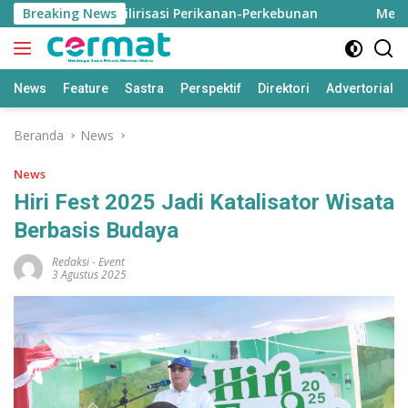
Langsung
uku Utara Hilirisasi Perikanan-Perkebunan
Breaking News
Menguji K
ke
konten
News
Feature
Sastra
Perspektif
Direktori
Advertorial
Beranda
News
News
Hiri Fest 2025 Jadi Katalisator Wisata
Berbasis Budaya
Redaksi
-
Event
3 Agustus 2025