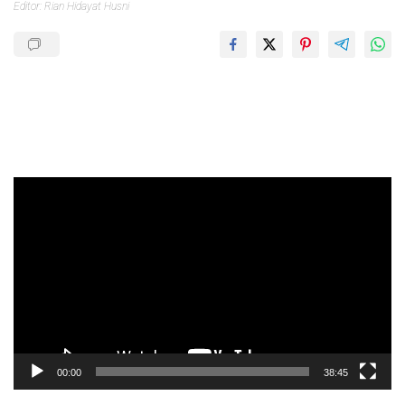
Editor: Rian Hidayat Husni
Pemutar
Video
00:00
38:45