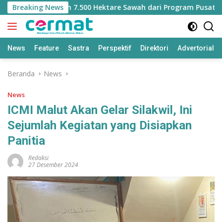
Langsung
hilangan Jatah 7.500 Hektare Sawah dari Program Pusat
Breaking News
ke
konten
News
Feature
Sastra
Perspektif
Direktori
Advertorial
Beranda
News
News
ICMI Malut Akan Gelar Silakwil, Ini
Sejumlah Kegiatan yang Disiapkan
Panitia
Redaksi
27 Desember 2024