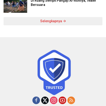
Di Ruang Sempit Pangaji Al-Ashfiya, Teater
Bersuara
Selengkapnya