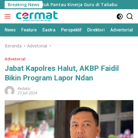
Langsung
’ Disiapkan untuk Pantau Kinerja Guru di Taliabu
Breaking News
Disdik
ke
konten
News
Feature
Sastra
Perspektif
Direktori
Advertorial
Beranda
Advetorial
Advetorial
Jabat Kapolres Halut, AKBP Faidil
Bikin Program Lapor Ndan
Redaksi
23 Juli 2024