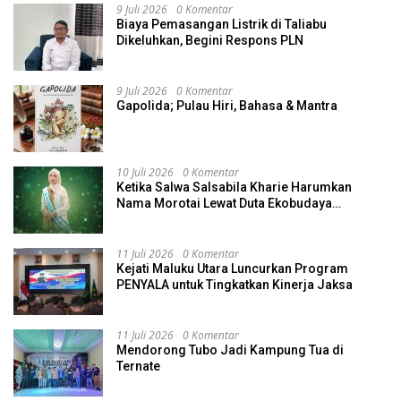
9 Juli 2026
0 Komentar
Biaya Pemasangan Listrik di Taliabu
Dikeluhkan, Begini Respons PLN
9 Juli 2026
0 Komentar
Gapolida; Pulau Hiri, Bahasa & Mantra
10 Juli 2026
0 Komentar
Ketika Salwa Salsabila Kharie Harumkan
Nama Morotai Lewat Duta Ekobudaya
Indonesia
11 Juli 2026
0 Komentar
Kejati Maluku Utara Luncurkan Program
PENYALA untuk Tingkatkan Kinerja Jaksa
11 Juli 2026
0 Komentar
Mendorong Tubo Jadi Kampung Tua di
Ternate