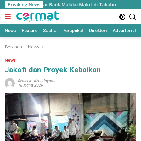
Langsung
d Rp1,8 Miliar Bank Maluku Malut di Taliabu
Breaking News
BPS: Pen
ke
konten
News
Feature
Sastra
Perspektif
Direktori
Advertorial
Beranda
News
News
Jakofi dan Proyek Kebaikan
Redaksi
-
Kebudayaan
18 Maret 2026