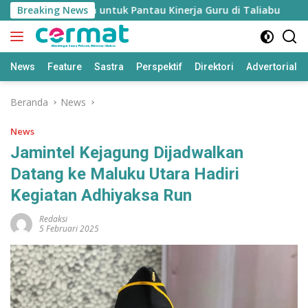
Langsung
dikan’ Disiapkan untuk Pantau Kinerja Guru di Taliabu
Breaking News
D
ke
konten
News
Feature
Sastra
Perspektif
Direktori
Advertorial
Beranda
News
News
Jamintel Kejagung Dijadwalkan
Datang ke Maluku Utara Hadiri
Kegiatan Adhiyaksa Run
Redaksi
5 Februari 2025