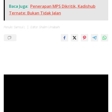
Baca Juga:
Penerapan MPS Dikritik, Kadishub
Ternate: Bukan Tidak Jalan
Penulis: Samsul L
Editor: Ghalim Umabaihi
Pemutar
Video