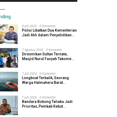
nding
8 Juli 2026
0 Komentar
Polisi Libatkan Dua Kementerian
Jadi Ahli dalam Penyelidikan
Kapal Pengangkut Ore Nikel
Tenggelam di Halteng
7 Agustus 2026
0 Komentar
Diresmikan Sultan Ternate,
Masjid Nurul Fasyah Takome
Kini Dibangun Kembali
7 Juli 2026
0 Komentar
Longboat Terbalik, Seorang
Warga Halmahera Barat
Dilaporkan Hilang
7 Juli 2026
0 Komentar
Bandara Bobong Taliabu Jadi
Prioritas, Pemkab Kebut
Pembebasan Lahan