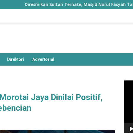
Diresmikan Sultan Ternate, Masjid Nurul Fasyah Takome Kin
Direktori
Advertorial
Pem
Vide
orotai Jaya Dinilai Positif,
ebencian