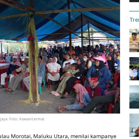
Tre
Jaya. Foto: Aswan/cermat
ulau Morotai, Maluku Utara, menilai kampanye