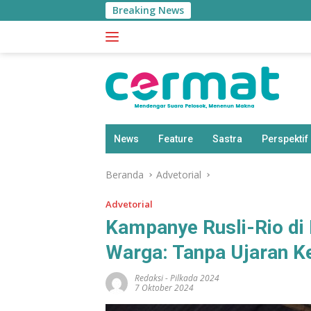
Langsung
Breaking News
ke
konten
News
Feature
Sastra
Perspektif
Beranda
Advetorial
Advetorial
Kampanye Rusli-Rio di M
Warga: Tanpa Ujaran K
Redaksi
-
Pilkada 2024
7 Oktober 2024