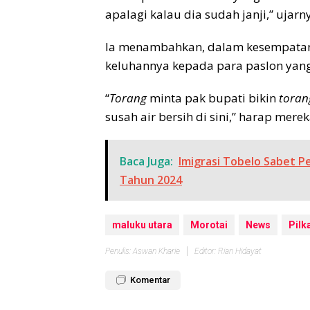
apalagi kalau dia sudah janji,” ujarn
Ia menambahkan, dalam kesempatan
keluhannya kepada para paslon yang
“
Torang
minta pak bupati bikin
toran
susah air bersih di sini,” harap merek
Baca Juga:
Imigrasi Tobelo Sabet 
Tahun 2024
maluku utara
Morotai
News
Pilk
Penulis: Aswan Kharie
Editor: Rian Hidayat
Komentar