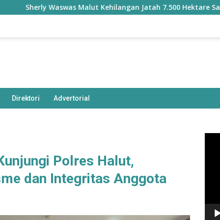
herly Waswas Malut Kehilangan Jatah 7.500 Hektare Sawah dar
Direktori
Advertorial
Pem
Vide
unjungi Polres Halut,
sme dan Integritas Anggota