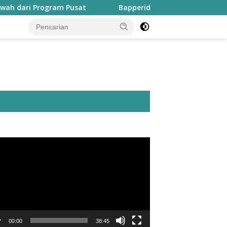
i Program Pusat
Bapperida: Taliabu Butuh Rp2 Triliun 
utar
o
00:00
38:45