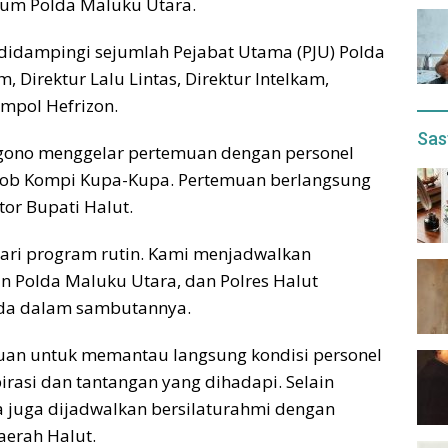
ukum Polda Maluku Utara.
didampingi sejumlah Pejabat Utama (PJU) Polda
, Direktur Lalu Lintas, Direktur Intelkam,
ompol Hefrizon.
Sas
s Agono menggelar pertemuan dengan personel
mob Kompi Kupa-Kupa. Pertemuan berlangsung
tor Bupati Halut.
dari program rutin. Kami menjadwalkan
an Polda Maluku Utara, dan Polres Halut
lda dalam sambutannya.
ujuan untuk memantau langsung kondisi personel
rasi dan tantangan yang dihadapi. Selain
a juga dijadwalkan bersilaturahmi dengan
aerah Halut.