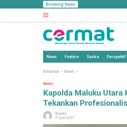
Langsung
Breaking News
S
ke
konten
News
Feature
Sastra
Perspektif
Beranda
News
News
Kapolda Maluku Utara K
Tekankan Profesionali
Redaksi
27 Juni 2025