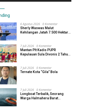
nding
6 Agustus 2026
0 Komentar
Sherly Waswas Malut
Kehilangan Jatah 7.500 Hektare
Sawah dari Program Pusat
7 Juli 2026
0 Komentar
Mantan Plt Kadis PUPR
Kepulauan Sula Divonis 2 Tahun
Penjara, Direktur CV SBU
Dihukum 4 Tahun
7 Juli 2026
0 Komentar
Ternate Kota “Gila” Bola
7 Juli 2026
0 Komentar
Longboat Terbalik, Seorang
Warga Halmahera Barat
Dilaporkan Hilang