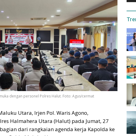
Tre
 muka dengan personel Polres Halut. Foto: Agus/cermat
aluku Utara, Irjen Pol. Waris Agono,
lres Halmahera Utara (Halut) pada Jumat, 27
bagian dari rangkaian agenda kerja Kapolda ke