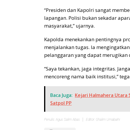
“Presiden dan Kapolri sangat member
lapangan. Polisi bukan sekadar apar
masyarakat,” ujarnya.
Kapolda menekankan pentingnya profe
menjalankan tugas. Ia mengingatkan
pelanggaran yang dapat merugikan diri
“Saya tekankan, jaga integritas. Ja
mencoreng nama baik institusi,” teg
Baca Juga:
Kejari Halmahera Utara 
Satpol PP
Penulis: Agus Salim Abas
Editor: Ghalim Umabaihi