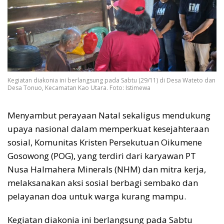
Kegiatan diakonia ini berlangsung pada Sabtu (29/11) di Desa Wateto dan
Desa Tonuo, Kecamatan Kao Utara. Foto: Istimewa
Menyambut perayaan Natal sekaligus mendukung
upaya nasional dalam memperkuat kesejahteraan
sosial, Komunitas Kristen Persekutuan Oikumene
Gosowong (POG), yang terdiri dari karyawan PT
Nusa Halmahera Minerals (NHM) dan mitra kerja,
melaksanakan aksi sosial berbagi sembako dan
pelayanan doa untuk warga kurang mampu.
Kegiatan diakonia ini berlangsung pada Sabtu