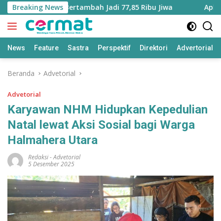
Langsung
Maluku Utara Bertambah Jadi 77,85 Ribu Jiwa
Breaking News
Aplikasi ‘
ke
konten
News
Feature
Sastra
Perspektif
Direktori
Advertorial
Beranda
Advetorial
Advetorial
Karyawan NHM Hidupkan Kepedulian
Natal lewat Aksi Sosial bagi Warga
Halmahera Utara
Redaksi
-
Advetorial
5 Desember 2025