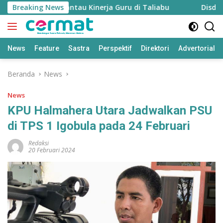
Langsung
apkan untuk Pantau Kinerja Guru di Taliabu
Breaking News
Disdik Talia
ke
konten
News
Feature
Sastra
Perspektif
Direktori
Advertorial
Beranda
News
News
KPU Halmahera Utara Jadwalkan PSU
di TPS 1 Igobula pada 24 Februari
Redaksi
20 Februari 2024