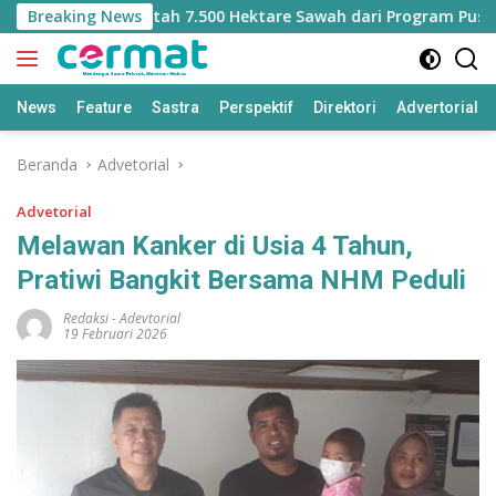
Langsung
 Kehilangan Jatah 7.500 Hektare Sawah dari Program Pusat
Breaking News
ke
konten
News
Feature
Sastra
Perspektif
Direktori
Advertorial
Beranda
Advetorial
Advetorial
Melawan Kanker di Usia 4 Tahun,
Pratiwi Bangkit Bersama NHM Peduli
Redaksi
-
Adevtorial
19 Februari 2026