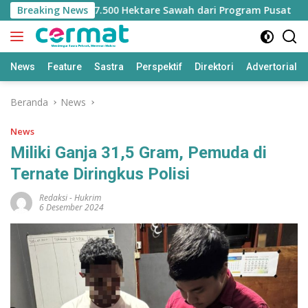
Langsung
ilangan Jatah 7.500 Hektare Sawah dari Program Pusat
Breaking News
ke
konten
News
Feature
Sastra
Perspektif
Direktori
Advertorial
Beranda
News
News
Miliki Ganja 31,5 Gram, Pemuda di
Ternate Diringkus Polisi
Redaksi
-
Hukrim
6 Desember 2024