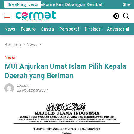
Langsung
 Nurul Fasyah Takome Kini Dibangun Kembali
Breaking News
Sherly Wa
ke
konten
News
Feature
Sastra
Perspektif
Direktori
Advertorial
Beranda
News
News
MUI Anjurkan Umat Islam Pilih Kepala
Daerah yang Beriman
Redaksi
23 November 2024