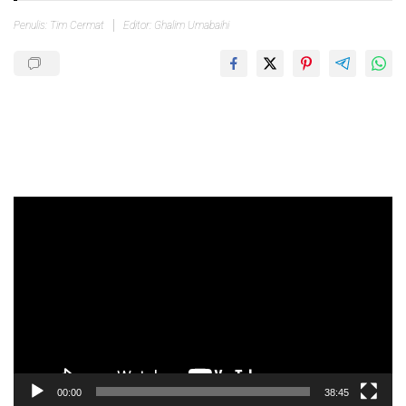
Penulis: Tim Cermat
Editor: Ghalim Umabaihi
Pemutar
Video
00:00
38:45