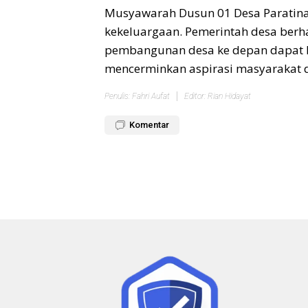
Musyawarah Dusun 01 Desa Paratina
kekeluargaan. Pemerintah desa berh
pembangunan desa ke depan dapat le
mencerminkan aspirasi masyarakat d
Penulis: Fahri Aufat
Editor: Rian Hidayat
Komentar