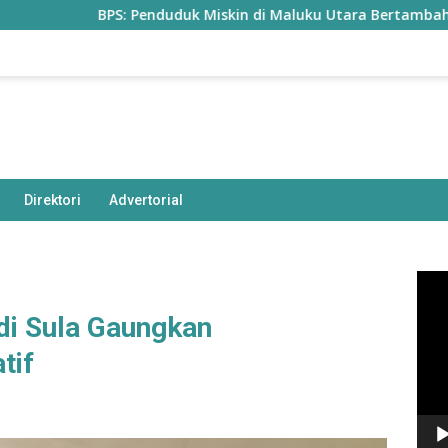
BPS: Penduduk Miskin di Maluku Utara Bertambah Jadi 77,85 
Direktori
Advertorial
Pem
Vide
di Sula Gaungkan
tif