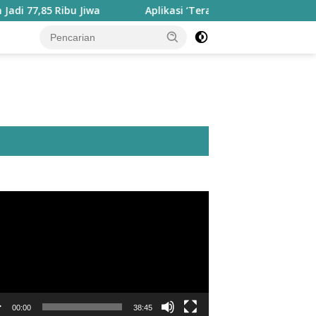
Ribu Jiwa
Aplikasi ‘Teras Pendidikan’ Disiapkan untuk P
utar
o
00:00
38:45