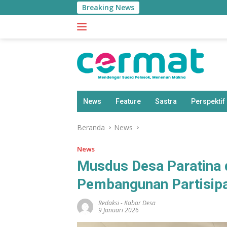
Langsung
Breaking News
ke
konten
News
Feature
Sastra
Perspektif
Beranda
News
News
Musdus Desa Paratina 
Pembangunan Partisipa
Redaksi
-
Kabar Desa
9 Januari 2026