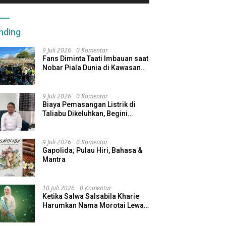
nding
9 Juli 2026
0 Komentar
Fans Diminta Taati Imbauan saat
Nobar Piala Dunia di Kawasan
Benteng Oranje
9 Juli 2026
0 Komentar
Biaya Pemasangan Listrik di
Taliabu Dikeluhkan, Begini
Respons PLN
9 Juli 2026
0 Komentar
Gapolida; Pulau Hiri, Bahasa &
Mantra
10 Juli 2026
0 Komentar
Ketika Salwa Salsabila Kharie
Harumkan Nama Morotai Lewat
Duta Ekobudaya Indonesia