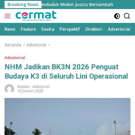
Langsung
uh Tinggi, Penduduk Miskin Justru Bertambah
Breaking News
Fahrez
ke
konten
News
Feature
Sastra
Perspektif
Direktori
Advertorial
Beranda
Advetorial
Advetorial
NHM Jadikan BK3N 2026 Penguat
Budaya K3 di Seluruh Lini Operasional
Redaksi
-
Adevtorial
18 Januari 2026