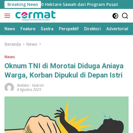
Langsung
ngan Jatah 7.500 Hektare Sawah dari Program Pusat
Breaking News
Ba
ke
konten
News
Feature
Sastra
Perspektif
Direktori
Advertorial
Beranda
News
News
Oknum TNI di Morotai Diduga Aniaya
Warga, Korban Dipukul di Depan Istri
Redaksi
-
Hukrim
4 Agustus 2025