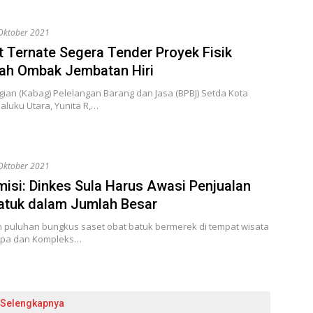
Oktober 2021
 Ternate Segera Tender Proyek Fisik
h Ombak Jembatan Hiri
ian (Kabag) Pelelangan Barang dan Jasa (BPBJ) Setda Kota
aluku Utara, Yunita R,…
Oktober 2021
isi: Dinkes Sula Harus Awasi Penjualan
atuk dalam Jumlah Besar
puluhan bungkus saset obat batuk bermerek di tempat wisata
Ipa dan Kompleks…
Selengkapnya