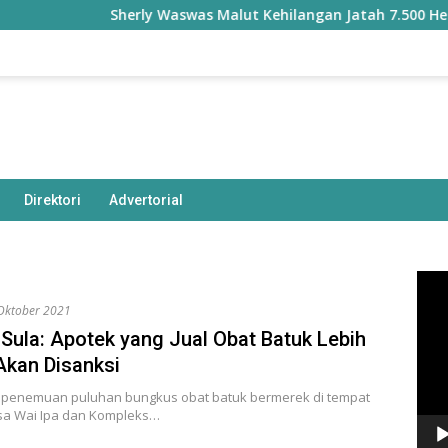
Sherly Waswas Malut Kehilangan Jatah 7.500 Hektare Saw
Direktori
Advertorial
Pem
Vide
Oktober 2021
 Sula: Apotek yang Jual Obat Batuk Lebih
Akan Disanksi
penemuan puluhan bungkus obat batuk bermerek di tempat
sa Wai Ipa dan Kompleks…