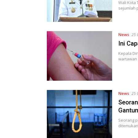
Wali Kota 
sejumlah p
News
25 
Ini Cap
Kepala Di
wartawan 
News
25 
Seoran
Gantun
Seorang pe
ditemukan