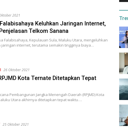
Oktober 2021
Tre
Falabisahaya Keluhkan Jaringan Internet,
 Penjelasan Telkom Sanana
a Falabisahaya, Kepulauan Sula, Maluku Utara, mengeluhkan
jaringan internet, terutama semakin tingginya biaya…
l
26 Oktober 2021
RPJMD Kota Ternate Ditetapkan Tepat
cana Pembangunan Jangka Menengah Daerah (RPJMD) Kota
aluku Utara akhirnya ditetapkan tepat waktu….
f
25 Oktober 2021