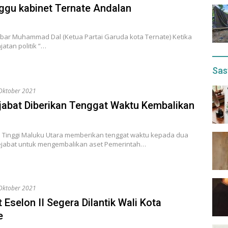
gu kabinet Ternate Andalan
kbar Muhammad Dal (Ketua Partai Garuda kota Ternate) Ketika
atan politik ”…
Sas
Oktober 2021
jabat Diberikan Tenggat Waktu Kembalikan
 Tinggi Maluku Utara memberikan tenggat waktu kepada dua
jabat untuk mengembalikan aset Pemerintah…
Oktober 2021
 Eselon II Segera Dilantik Wali Kota
e