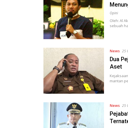
Menung
Opini
Oleh: Al A
sebuah haj
News
25 
Dua Pe
Aset
Kejaksaan
mantan pe
News
25 
Pejabat
Ternat