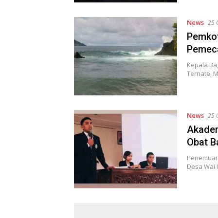
News
25 
Pemkot
Pemeca
Kepala Bag
Ternate, M
News
25 
Akadem
Obat B
Penemuan 
Desa Wai 