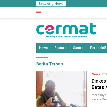
Langsung
Breaking News
ke
konten
News
Feature
Sastra
Perspektif
cermat
Berita Terbaru
News
26 
Dinkes
Batas 
Maraknya 
wisata De