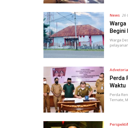
News
26 
Warga 
Begini
Warga Des
pelayanan 
Advetoria
Perda 
Waktu
Perda Ren
Ternate, M
Perspekti