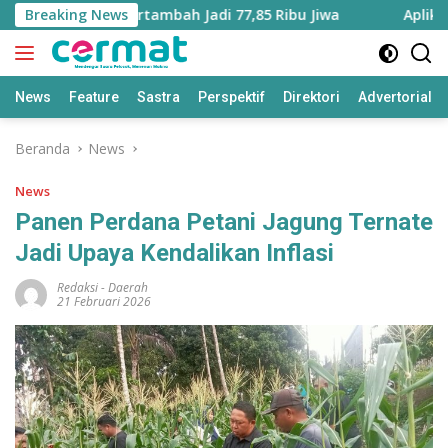
Langsung
aluku Utara Bertambah Jadi 77,85 Ribu Jiwa
Breaking News
Aplikasi ‘T
ke
konten
News
Feature
Sastra
Perspektif
Direktori
Advertorial
Beranda
News
News
Panen Perdana Petani Jagung Ternate
Jadi Upaya Kendalikan Inflasi
Redaksi
-
Daerah
21 Februari 2026