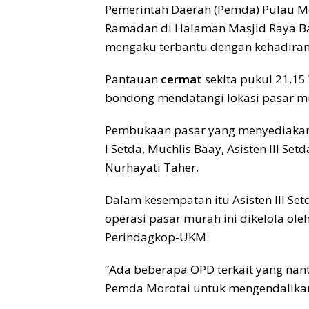
Pemerintah Daerah (Pemda) Pulau M
Ramadan di Halaman Masjid Raya Ba
mengaku terbantu dengan kehadiran 
Pantauan
cermat
sekita pukul 21.1
bondong mendatangi lokasi pasar mu
Pembukaan pasar yang menyediakan b
l Setda, Muchlis Baay, Asisten lll Se
Nurhayati Taher.
Dalam kesempatan itu Asisten lll S
operasi pasar murah ini dikelola oleh
Perindagkop-UKM.
“Ada beberapa OPD terkait yang nant
Pemda Morotai untuk mengendalikan 