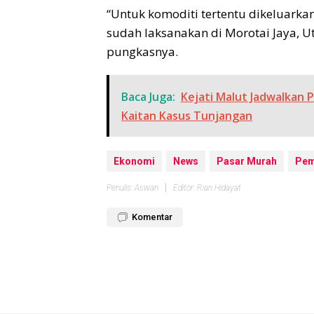
“Untuk komoditi tertentu dikeluark
sudah laksanakan di Morotai Jaya, Ut
pungkasnya.​
Baca Juga:
Kejati Malut Jadwalkan 
Kaitan Kasus Tunjangan
Ekonomi
News
Pasar Murah
Pem
Penulis: Aswan
Editor: Rian Hidayat
Komentar