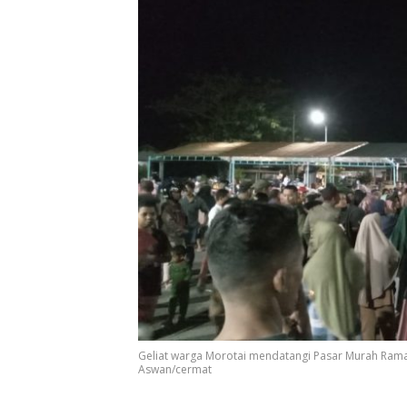
Geliat warga Morotai mendatangi Pasar Murah Rama
Aswan/cermat