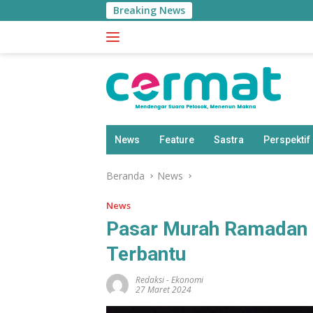
Langsung
Breaking News
ke
konten
News
Feature
Sastra
Perspektif
Beranda
News
News
Pasar Murah Ramadan 
Terbantu
Redaksi
-
Ekonomi
27 Maret 2024