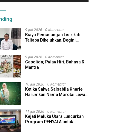
nding
9 Juli 2026
0 Komentar
Biaya Pemasangan Listrik di
Taliabu Dikeluhkan, Begini
Respons PLN
9 Juli 2026
0 Komentar
Gapolida; Pulau Hiri, Bahasa &
Mantra
10 Juli 2026
0 Komentar
Ketika Salwa Salsabila Kharie
Harumkan Nama Morotai Lewat
Duta Ekobudaya Indonesia
11 Juli 2026
0 Komentar
Kejati Maluku Utara Luncurkan
Program PENYALA untuk
Tingkatkan Kinerja Jaksa