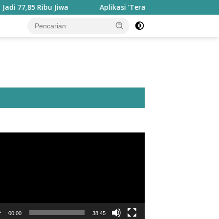
 Ribu Jiwa
Aplikasi ‘Teras Pendidikan’ Disiapkan untuk 
utar
o
00:00
38:45