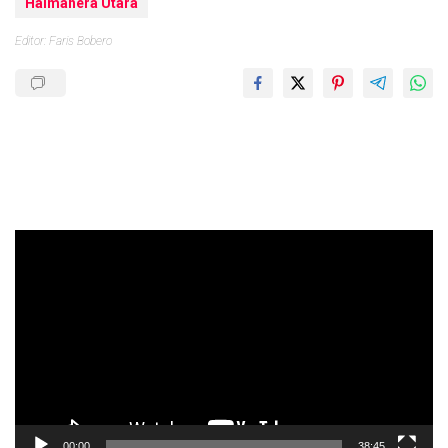
Halmahera Utara
Editor: Faris Bobero
Pemutar
Video
00:00
38:45