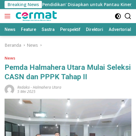
Langsung
Aplikasi ‘Teras Pendidikan’ Disiapkan untuk Pantau Kinerja Guru
Breaking News
ke
konten
News
Feature
Sastra
Perspektif
Direktori
Advertorial
Beranda
News
News
Pemda Halmahera Utara Mulai Seleksi
CASN dan PPPK Tahap II
Redaksi
-
Halmahera Utara
5 Mei 2025