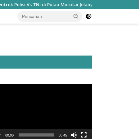
si Vs TNI di Pulau Morotai Jelang HUT Kemerdekaan, Ada Apa?
utar
o
00:00
38:45