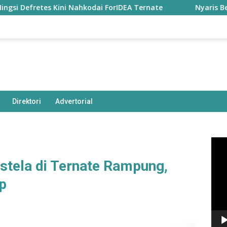
etes Kini Nahkodai ForIDEA Ternate
Nyaris Bentrok Poli
Direktori
Advertorial
Pem
Vide
tela di Ternate Rampung,
p