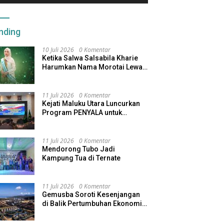
nding
10 Juli 2026
0 Komentar
Ketika Salwa Salsabila Kharie
Harumkan Nama Morotai Lewat
Duta Ekobudaya Indonesia
11 Juli 2026
0 Komentar
Kejati Maluku Utara Luncurkan
Program PENYALA untuk
Tingkatkan Kinerja Jaksa
11 Juli 2026
0 Komentar
Mendorong Tubo Jadi
Kampung Tua di Ternate
11 Juli 2026
0 Komentar
Gemusba Soroti Kesenjangan
di Balik Pertumbuhan Ekonomi
Maluku Utara