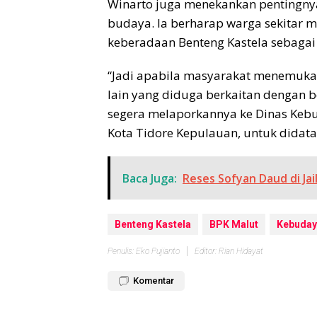
Winarto juga menekankan pentingny
budaya. Ia berharap warga sekitar 
keberadaan Benteng Kastela sebagai 
“Jadi apabila masyarakat menemukan
lain yang diduga berkaitan dengan 
segera melaporkannya ke Dinas Keb
Kota Tidore Kepulauan, untuk didata 
Baca Juga:
Reses Sofyan Daud di Ja
Benteng Kastela
BPK Malut
Kebuday
Penulis: Eko Pujianto
Editor: Rian Hidayat
Komentar