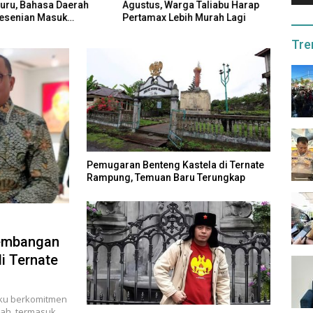
Guru, Bahasa Daerah
Agustus, Warga Taliabu Harap
Pasti
esenian Masuk
Pertamax Lebih Murah Lagi
Tetap
m
Tre
Pemugaran Benteng Kastela di Ternate
Rampung, Temuan Baru Terungkap
gembangan
i Ternate
ku berkomitmen
ah, termasuk