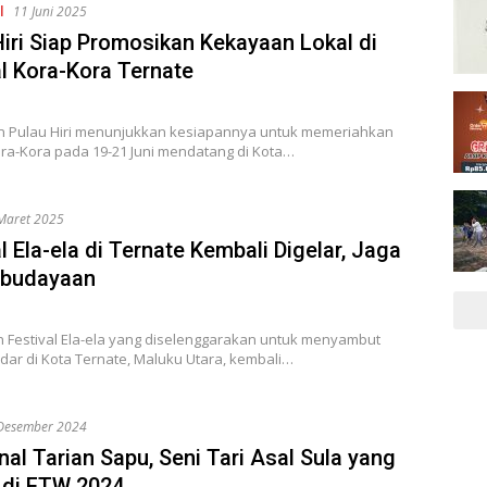
l
11 Juni 2025
Hiri Siap Promosikan Kekayaan Lokal di
al Kora-Kora Ternate
 Pulau Hiri menunjukkan kesiapannya untuk memeriahkan
ora-Kora pada 19-21 Juni mendatang di Kota…
Maret 2025
l Ela-ela di Ternate Kembali Digelar, Jaga
ebudayaan
n Festival Ela-ela yang diselenggarakan untuk menyambut
adar di Kota Ternate, Maluku Utara, kembali…
Desember 2024
al Tarian Sapu, Seni Tari Asal Sula yang
 di FTW 2024