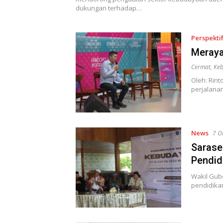
dukungan terhadap…
Perspekti
Meraya
Cermat
,
Ke
Oleh: Rin
perjalana
News
7 O
Sarase
Pendid
Wakil Gub
pendidikan