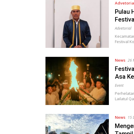
Advetoria
Pulau 
Festiv
Advetorial
Kecamatan
Festival K
News
26 
Festiva
Asa K
Event
Perhelata
Lailatul Q
News
15 
Mengen
Tampil