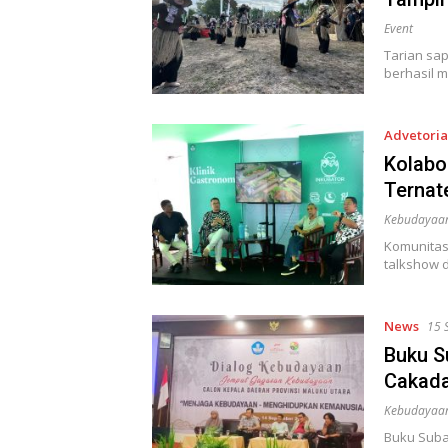
Event
Tarian sa
berhasil 
Advetoria
Kolabo
Ternat
Kebudayaa
Komunitas 
talkshow 
News
15 
Buku S
Cakada
Kebudayaa
Buku Suba