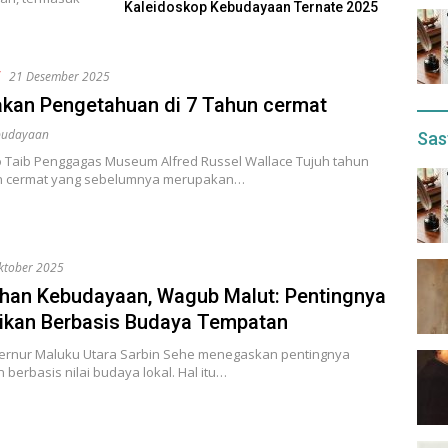
Kaleidoskop Kebudayaan Ternate 2025
f
21 Desember 2025
kan Pengetahuan di 7 Tahun cermat
budayaan
Sas
to Taib Penggagas Museum Alfred Russel Wallace Tujuh tahun
n cermat yang sebelumnya merupakan…
ktober 2025
han Kebudayaan, Wagub Malut: Pentingnya
ikan Berbasis Budaya Tempatan
ernur Maluku Utara Sarbin Sehe menegaskan pentingnya
 berbasis nilai budaya lokal. Hal itu…