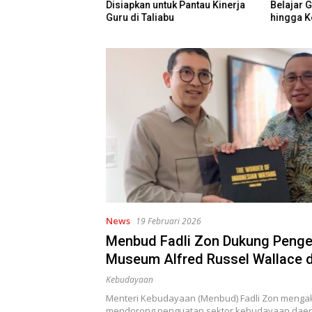
a Bertambah Jadi
Disiapkan untuk Pantau Kinerja
Belajar 
iwa
Guru di Taliabu
hingga K
Kurikulu
News
19 Februari 2026
Menbud Fadli Zon Dukung Pen
Museum Alfred Russel Wallace d
Kebudayaan
Menteri Kebudayaan (Menbud) Fadli Zon menga
mendorong penguatan sektor kebudayaan daer