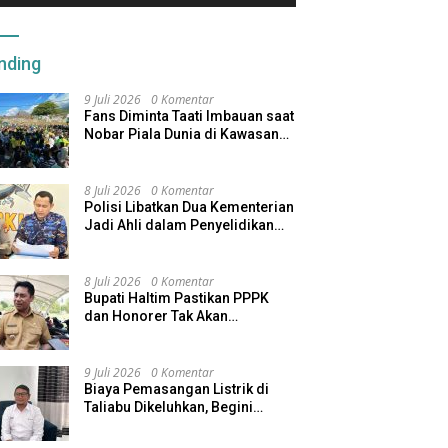
kan Program Afirmasi
Menjaga Inflasi Maluku Utara
M
 Berjalan
K
nding
9 Juli 2026
0 Komentar
Fans Diminta Taati Imbauan saat
Nobar Piala Dunia di Kawasan
Benteng Oranje
8 Juli 2026
0 Komentar
Polisi Libatkan Dua Kementerian
Jadi Ahli dalam Penyelidikan
Kapal Pengangkut Ore Nikel
Tenggelam di Halteng
8 Juli 2026
0 Komentar
Bupati Haltim Pastikan PPPK
dan Honorer Tak Akan
Dirumahkan, Pemda Siapkan
Skema Alternatif
9 Juli 2026
0 Komentar
Biaya Pemasangan Listrik di
Taliabu Dikeluhkan, Begini
Respons PLN