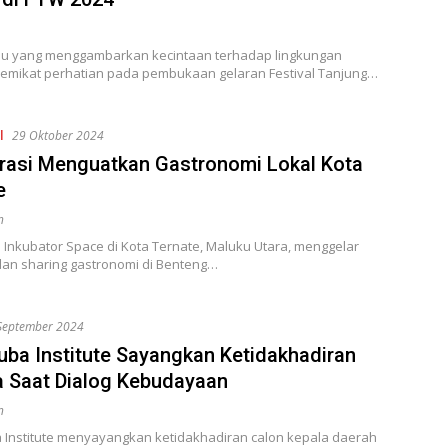
pu yang menggambarkan kecintaan terhadap lingkungan
memikat perhatian pada pembukaan gelaran Festival Tanjung…
l
29 Oktober 2024
rasi Menguatkan Gastronomi Lokal Kota
e
n
Inkubator Space di Kota Ternate, Maluku Utara, menggelar
dan sharing gastronomi di Benteng…
September 2024
uba Institute Sayangkan Ketidakhadiran
 Saat Dialog Kebudayaan
n
 Institute menyayangkan ketidakhadiran calon kepala daerah