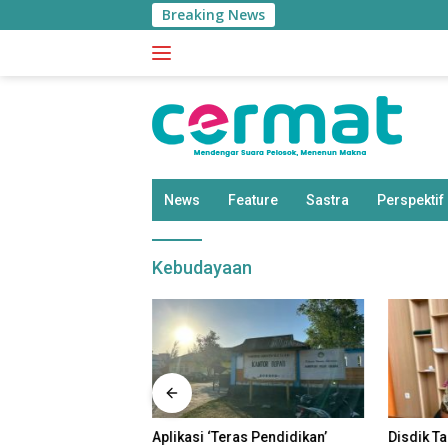
Langsung
Breaking News
BP
ke
konten
News
Feature
Sastra
Perspektif
Kebudayaan
uk Miskin di
Aplikasi ‘Teras Pendidikan’
Disdik T