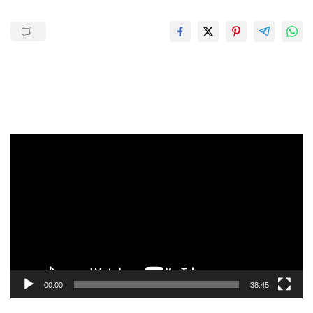
Pemutar
Video
00:00
38:45