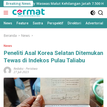
Langsung
i
Breaking News
Sherly Waswas Malut Kehilangan Jatah 7.500 Hektare
ke
konten
News
Feature
Sastra
Perspektif
Direktori
Advertorial
Beranda
News
News
Peneliti Asal Korea Selatan Ditemukan
Tewas di Indekos Pulau Taliabu
Redaksi
-
Peristiwa
27 Juli 2023