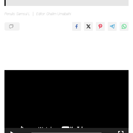
Penulis: Samsul L
Editor: Ghalim Umabaihi
Pemutar
Video