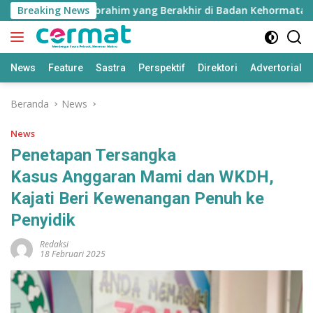
Langsung
Kasus Nurjaya Ibrahim yang Berakhir di Badan Kehormatan DP
Breaking News
ke
konten
News
Feature
Sastra
Perspektif
Direktori
Advertorial
Beranda
News
News
Penetapan Tersangka
Kasus Anggaran Mami dan WKDH,
Kajati Beri Kewenangan Penuh ke
Penyidik
Redaksi
18 Februari 2025