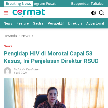
Langsung
are Sawah dari Program Pusat
Breaking News
Bapperida: Taliabu Butuh
ke
konten
News
Feature
Sastra
Perspektif
Direktori
Advertorial
Beranda
News
News
Pengidap HIV di Morotai Capai 53
Kasus, Ini Penjelasan Direktur RSUD
Redaksi
-
Kesehatan
6 Juli 2024