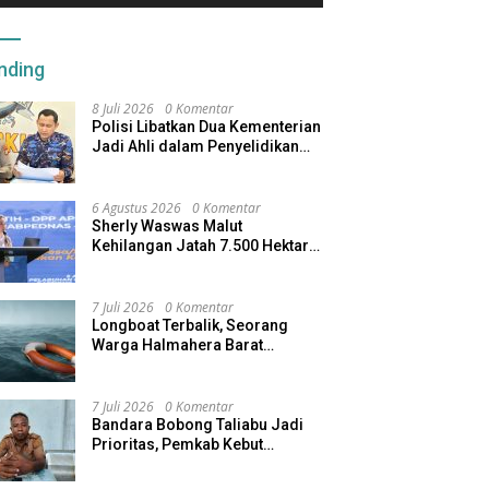
nding
8 Juli 2026
0 Komentar
Polisi Libatkan Dua Kementerian
Jadi Ahli dalam Penyelidikan
Kapal Pengangkut Ore Nikel
Tenggelam di Halteng
6 Agustus 2026
0 Komentar
Sherly Waswas Malut
Kehilangan Jatah 7.500 Hektare
Sawah dari Program Pusat
7 Juli 2026
0 Komentar
Longboat Terbalik, Seorang
Warga Halmahera Barat
Dilaporkan Hilang
7 Juli 2026
0 Komentar
Bandara Bobong Taliabu Jadi
Prioritas, Pemkab Kebut
Pembebasan Lahan