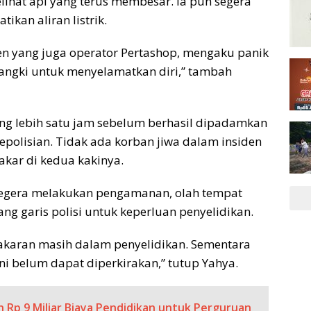
ihat api yang terus membesar. Ia pun segera
ikan aliran listrik.
nsen yang juga operator Pertashop, mengaku panik
tangki untuk menyelamatkan diri,” tambah
ng lebih satu jam sebelum berhasil dipadamkan
polisian. Tidak ada korban jiwa dalam insiden
akar di kedua kakinya.
i segera melakukan pengamanan, olah tempat
ng garis polisi untuk keperluan penyelidikan.
bakaran masih dalam penyelidikan. Sementara
 ini belum dapat diperkirakan,” tutup Yahya.
Rp 9 Miliar Biaya Pendidikan untuk Perguruan