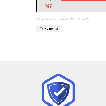
Tinggi
Penulis: Samsul L
Editor: Ghalim Umabaihi
Komentar