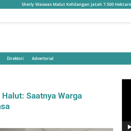
herly Waswas Malut Kehilangan Jatah 7.500 Hektare Sawah dar
Direktori
Advertorial
Pem
Vide
 Halut: Saatnya Warga
asa