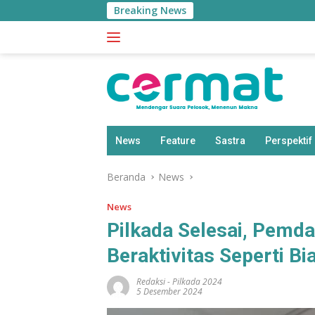
Langsung
Breaking News
S
ke
konten
News
Feature
Sastra
Perspektif
Beranda
News
News
Pilkada Selesai, Pemda
Beraktivitas Seperti Bi
Redaksi
-
Pilkada 2024
5 Desember 2024