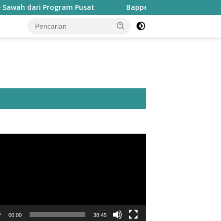
i Program Pusat
Bapperida: Taliabu Butuh Rp2 Triliun 
utar
o
00:00
38:45