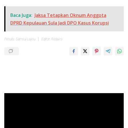
Baca Juga:
Jaksa Tetapkan Oknum Anggota
DPRD Kepulauan Sula Jadi DPO Kasus Korupsi
Penulis: Samsul Laijou
Editor: Redaksi
Pemutar
Video