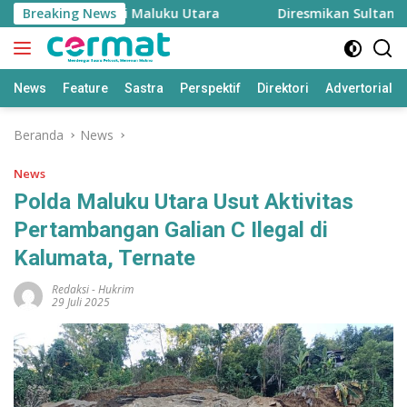
Langsung
Menjaga Inflasi Maluku Utara
Breaking News
Diresmikan Sultan Terna
ke
konten
News
Feature
Sastra
Perspektif
Direktori
Advertorial
Beranda
News
News
Polda Maluku Utara Usut Aktivitas
Pertambangan Galian C Ilegal di
Kalumata, Ternate
Redaksi
-
Hukrim
29 Juli 2025