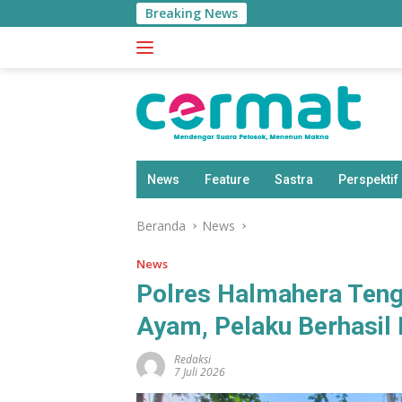
Langsung
Breaking News
ke
konten
News
Feature
Sastra
Perspektif
Beranda
News
News
Polres Halmahera Teng
Ayam, Pelaku Berhasil
Redaksi
7 Juli 2026