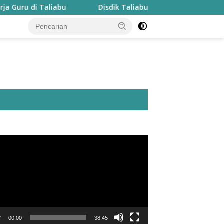
 di Taliabu
Disdik Taliabu Gagas Hari Belajar Guru, B
utar
o
00:00
38:45