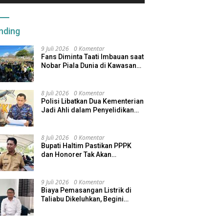
nding
9 Juli 2026
0 Komentar
Fans Diminta Taati Imbauan saat
Nobar Piala Dunia di Kawasan
Benteng Oranje
8 Juli 2026
0 Komentar
Polisi Libatkan Dua Kementerian
Jadi Ahli dalam Penyelidikan
Kapal Pengangkut Ore Nikel
Tenggelam di Halteng
8 Juli 2026
0 Komentar
Bupati Haltim Pastikan PPPK
dan Honorer Tak Akan
Dirumahkan, Pemda Siapkan
Skema Alternatif
9 Juli 2026
0 Komentar
Biaya Pemasangan Listrik di
Taliabu Dikeluhkan, Begini
Respons PLN