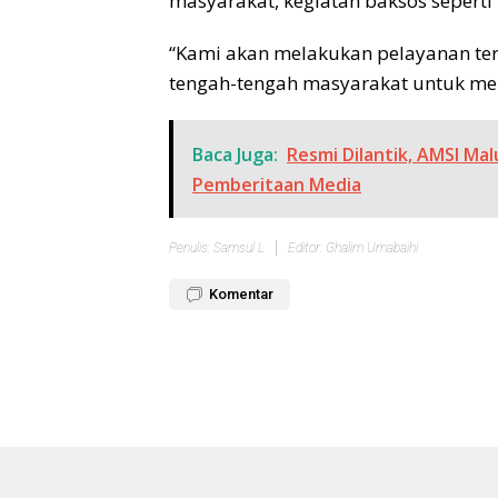
masyarakat, kegiatan baksos seperti 
“Kami akan melakukan pelayanan ter
tengah-tengah masyarakat untuk me
Baca Juga:
Resmi Dilantik, AMSI Ma
Pemberitaan Media
Penulis: Samsul L
Editor: Ghalim Umabaihi
Komentar