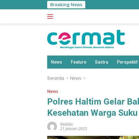
Langsung
Breaking News
Pertu
ke
konten
News
Feature
Sastra
Perspektif
Beranda
News
News
Polres Haltim Gelar B
Kesehatan Warga Suk
Redaksi
21 Januari 2025