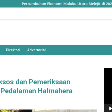
mbuhan Ekonomi Maluku Utara Melejit di 2026, Tertinggi di In
Direktori
Advertorial
Pem
Vide
aksos dan Pemeriksaan
u Pedalaman Halmahera