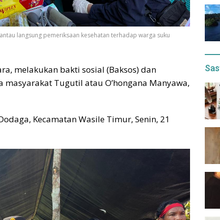
antau langsung pemeriksaan kesehatan terhadap warga suku
Sas
a, melakukan bakti sosial (Baksos) dan
da masyarakat Tugutil atau O’hongana Manyawa,
 Dodaga, Kecamatan Wasile Timur, Senin, 21