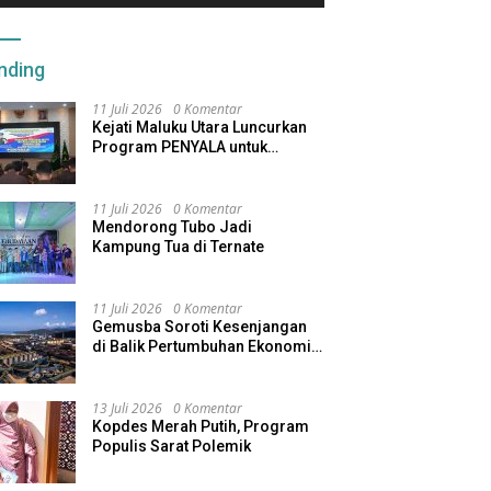
nding
11 Juli 2026
0 Komentar
Kejati Maluku Utara Luncurkan
Program PENYALA untuk
Tingkatkan Kinerja Jaksa
11 Juli 2026
0 Komentar
Mendorong Tubo Jadi
Kampung Tua di Ternate
11 Juli 2026
0 Komentar
Gemusba Soroti Kesenjangan
di Balik Pertumbuhan Ekonomi
Maluku Utara
13 Juli 2026
0 Komentar
Kopdes Merah Putih, Program
Populis Sarat Polemik