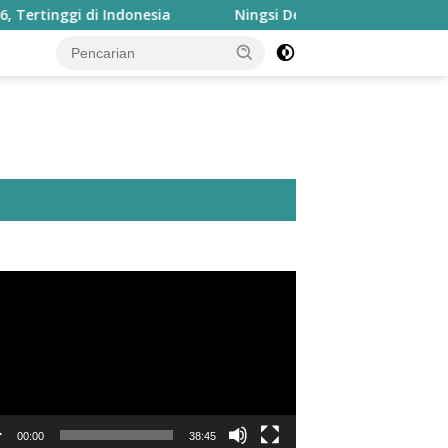
donesia
Ningsi Defretes Kini Nahkodai Forum Studi Ind
utar
o
00:00
38:45