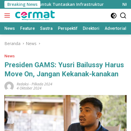
Langsung
h Rp2 Triliun untuk Tuntaskan Infrastruktur
Breaking News
NHM Gand
ke
konten
News
Feature
Sastra
Perspektif
Direktori
Advertorial
Beranda
News
News
Presiden GAMS: Yusri Bailussy Harus
Move On, Jangan Kekanak-kanakan
Redaksi
-
Pilkada 2024
4 Oktober 2024