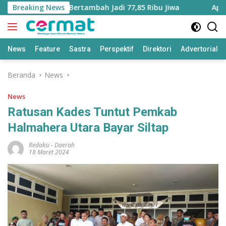
Langsung
 Maluku Utara Bertambah Jadi 77,85 Ribu Jiwa
Breaking News
Aplikasi 
ke
konten
News
Feature
Sastra
Perspektif
Direktori
Advertorial
Beranda
News
News
Ratusan Kades Tuntut Pemkab
Halmahera Utara Bayar Siltap
Redaksi
-
Daerah
18 Maret 2024