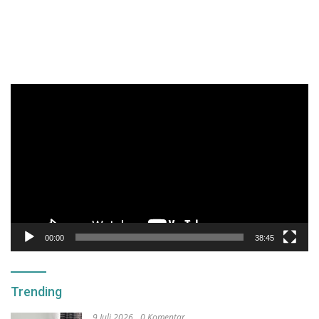
Pemutar
Video
00:00
38:45
Trending
9 Juli 2026
0 Komentar