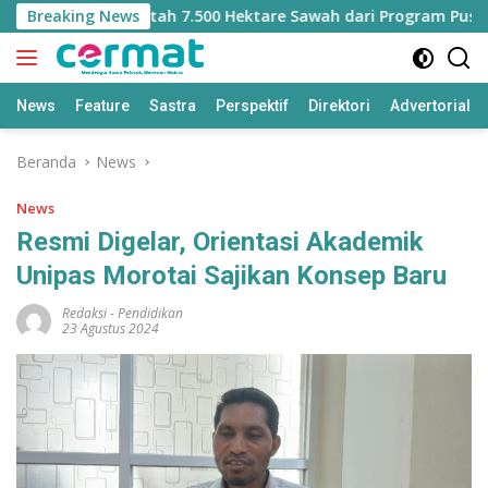
Langsung
 Kehilangan Jatah 7.500 Hektare Sawah dari Program Pusat
Breaking News
ke
konten
News
Feature
Sastra
Perspektif
Direktori
Advertorial
Beranda
News
News
Resmi Digelar, Orientasi Akademik
Unipas Morotai Sajikan Konsep Baru
Redaksi
-
Pendidikan
23 Agustus 2024