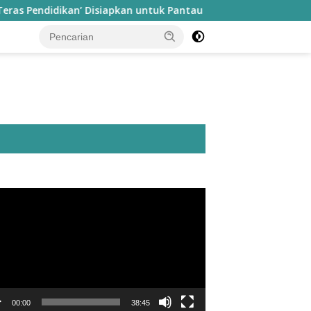
didikan’ Disiapkan untuk Pantau Kinerja Guru di Taliabu
utar
o
00:00
38:45