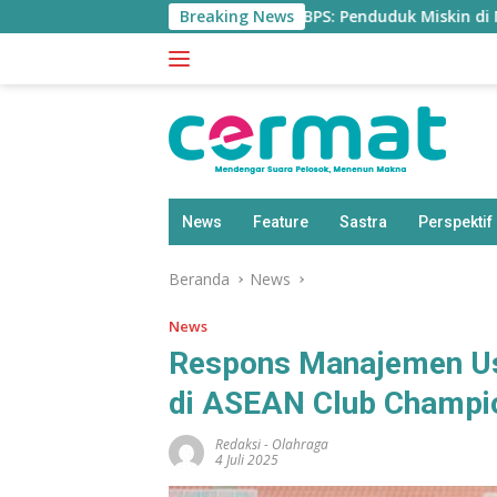
Langsung
Breaking News
BPS: Penduduk Miskin di Maluku Ut
ke
konten
News
Feature
Sastra
Perspektif
Beranda
News
News
Respons Manajemen Usa
di ASEAN Club Champi
Redaksi
-
Olahraga
4 Juli 2025