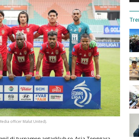
Tre
edia officer Malut United).
mpil di turnamen antarklub se-Asia Tenggara