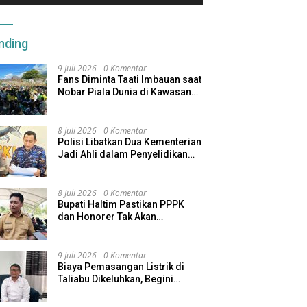
nding
9 Juli 2026
0 Komentar
Fans Diminta Taati Imbauan saat
Nobar Piala Dunia di Kawasan
Benteng Oranje
8 Juli 2026
0 Komentar
Polisi Libatkan Dua Kementerian
Jadi Ahli dalam Penyelidikan
Kapal Pengangkut Ore Nikel
Tenggelam di Halteng
8 Juli 2026
0 Komentar
Bupati Haltim Pastikan PPPK
dan Honorer Tak Akan
Dirumahkan, Pemda Siapkan
Skema Alternatif
9 Juli 2026
0 Komentar
Biaya Pemasangan Listrik di
Taliabu Dikeluhkan, Begini
Respons PLN