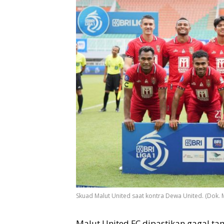
Skuad Malut United saat kontra Dewa United. (Dok. M
Malut United FC dipastikan gagal ta