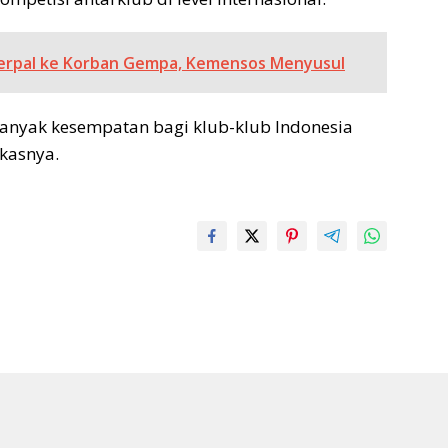
erpal ke Korban Gempa, Kemensos Menyusul
banyak kesempatan bagi klub-klub Indonesia
gkasnya.