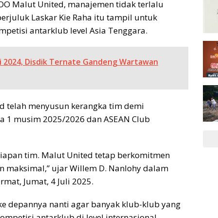
OO Malut United, manajemen tidak terlalu
juluk Laskar Kie Raha itu tampil untuk
petisi antarklub level Asia Tenggara.
si 2024, Disdik Ternate Gandeng Wartawan
ted telah menyusun kerangka tim demi
ga 1 musim 2025/2026 dan ASEAN Club
siapan tim. Malut United tetap berkomitmen
n maksimal,” ujar Willem D. Nanlohy dalam
mat, Jumat, 4 Juli 2025.
ke depannya nanti agar banyak klub-klub yang
mpetisi antarklub di level internasional.