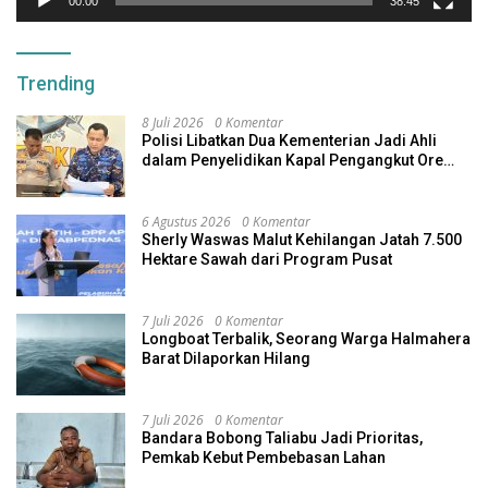
00:00
38:45
Trending
8 Juli 2026
0 Komentar
Polisi Libatkan Dua Kementerian Jadi Ahli
dalam Penyelidikan Kapal Pengangkut Ore
Nikel Tenggelam di Halteng
6 Agustus 2026
0 Komentar
Sherly Waswas Malut Kehilangan Jatah 7.500
Hektare Sawah dari Program Pusat
7 Juli 2026
0 Komentar
Longboat Terbalik, Seorang Warga Halmahera
Barat Dilaporkan Hilang
7 Juli 2026
0 Komentar
Bandara Bobong Taliabu Jadi Prioritas,
Pemkab Kebut Pembebasan Lahan