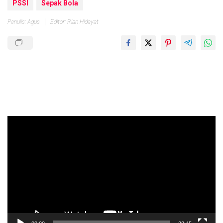
PSSI
Sepak Bola
Penulis: Agus
Editor: Rian Hidayat
Pemutar
Video