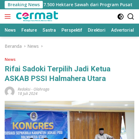
Langsung
ilangan Jatah 7.500 Hektare Sawah dari Program Pusat
Breaking News
ke
konten
News
Feature
Sastra
Perspektif
Direktori
Advertorial
Beranda
News
News
Rifai Sadoki Terpilih Jadi Ketua
ASKAB PSSI Halmahera Utara
Redaksi
-
Olahraga
18 Juli 2024