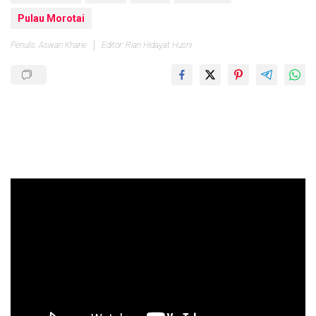
Pulau Morotai
Penulis: Aswan Kharie
Editor: Rian Hidayat Husni
Pemutar
Video