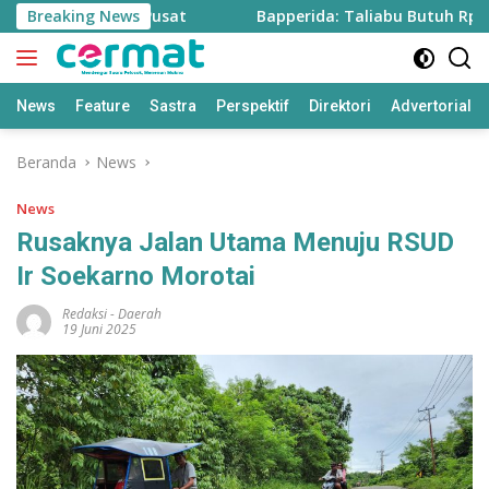
Langsung
dari Program Pusat
Breaking News
Bapperida: Taliabu Butuh Rp2 Trili
ke
konten
News
Feature
Sastra
Perspektif
Direktori
Advertorial
Beranda
News
News
Rusaknya Jalan Utama Menuju RSUD
Ir Soekarno Morotai
Redaksi
-
Daerah
19 Juni 2025