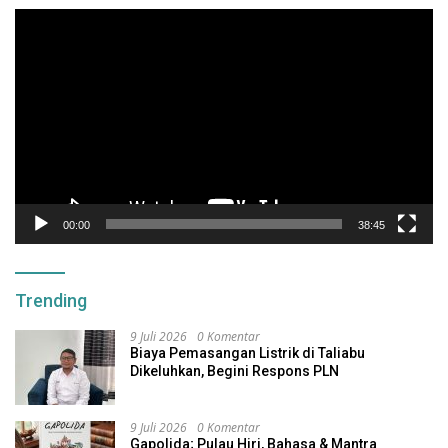
Pemutar
Video
00:00
38:45
Trending
9 Juli 2026
0 Komentar
Biaya Pemasangan Listrik di Taliabu
Dikeluhkan, Begini Respons PLN
9 Juli 2026
0 Komentar
Gapolida; Pulau Hiri, Bahasa & Mantra