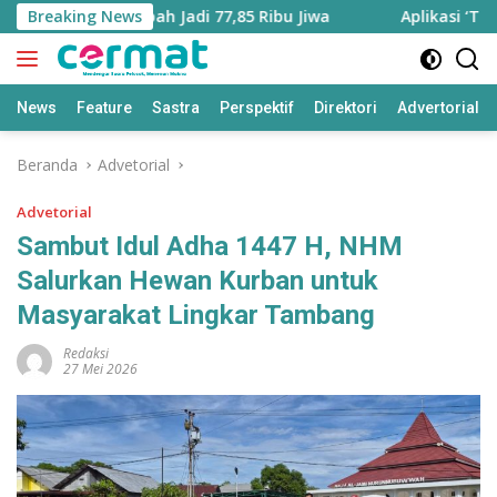
Langsung
tara Bertambah Jadi 77,85 Ribu Jiwa
Breaking News
Aplikasi ‘Teras Pe
ke
konten
News
Feature
Sastra
Perspektif
Direktori
Advertorial
Beranda
Advetorial
Advetorial
Sambut Idul Adha 1447 H, NHM
Salurkan Hewan Kurban untuk
Masyarakat Lingkar Tambang
Redaksi
27 Mei 2026