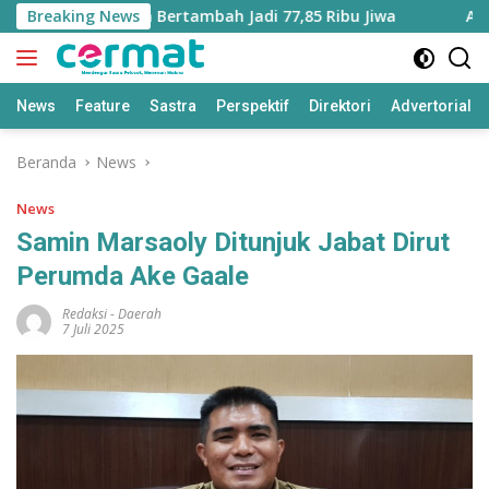
Langsung
di Maluku Utara Bertambah Jadi 77,85 Ribu Jiwa
Breaking News
Aplikas
ke
konten
News
Feature
Sastra
Perspektif
Direktori
Advertorial
Beranda
News
News
Samin Marsaoly Ditunjuk Jabat Dirut
Perumda Ake Gaale
Redaksi
-
Daerah
7 Juli 2025