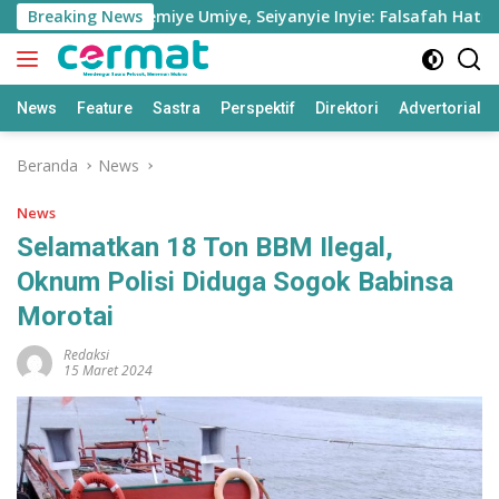
Langsung
n’
Breaking News
Alemiye Umiye, Seiyanyie Inyie: Falsafah Hatuhaha
ke
konten
News
Feature
Sastra
Perspektif
Direktori
Advertorial
Beranda
News
News
Selamatkan 18 Ton BBM Ilegal,
Oknum Polisi Diduga Sogok Babinsa
Morotai
Redaksi
15 Maret 2024