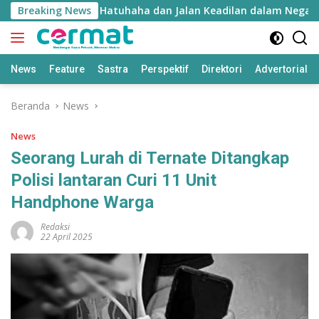
Langsung
e Inyie: Falsafah Hatuhaha dan Jalan Keadilan dalam Negara 
Breaking News
ke
konten
News
Feature
Sastra
Perspektif
Direktori
Advertorial
Beranda
News
News
Seorang Lurah di Ternate Ditangkap
Polisi lantaran Curi 11 Unit
Handphone Warga
Redaksi
22 April 2025