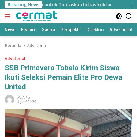
Langsung
tuh Rp2 Triliun untuk Tuntaskan Infrastruktur
Breaking News
NHM Ga
ke
konten
News
Feature
Sastra
Perspektif
Direktori
Advertorial
Beranda
Advetorial
Advetorial
SSB Primavera Tobelo Kirim Siswa
Ikuti Seleksi Pemain Elite Pro Dewa
United
Redaksi
1 Juni 2025